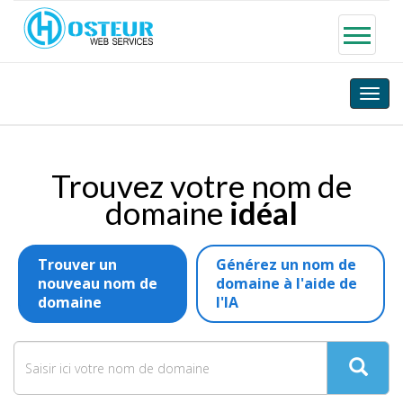
Toggle
naviga
Trouvez votre nom de
domaine
idéal
Trouver un
Générez un nom de
nouveau nom de
domaine à l'aide de
domaine
l'IA