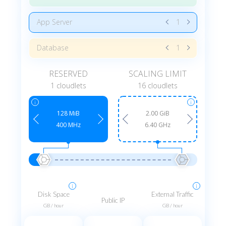
App Server
Database
RESERVED
SCALING LIMIT
1 cloudlets
16 cloudlets
i
i
128 MiB
2.00 GiB
400 MHz
6.40 GHz
i
i
Disk Space
External Traffic
Public IP
GB / hour
GB / hour