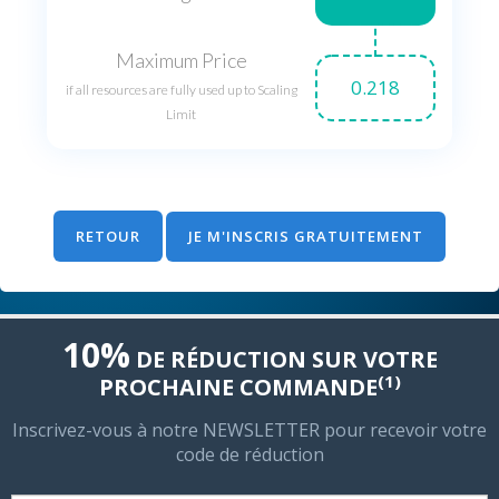
Maximum Price
0.218
if all resources are fully used up to Scaling
Limit
RETOUR
JE M'INSCRIS GRATUITEMENT
10%
DE RÉDUCTION SUR VOTRE
(1)
PROCHAINE COMMANDE
Inscrivez-vous à notre NEWSLETTER pour recevoir votre
code de réduction