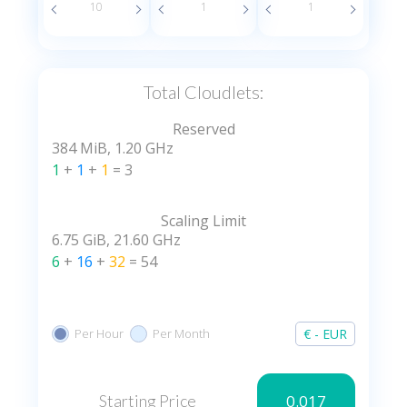
Total Cloudlets:
Reserved
384 MiB
,
1.20 GHz
1
+
1
+
1
=
3
Scaling Limit
6.75 GiB
,
21.60 GHz
6
+
16
+
32
=
54
Per Hour
Per Month
€ - EUR
0.017
Starting Price