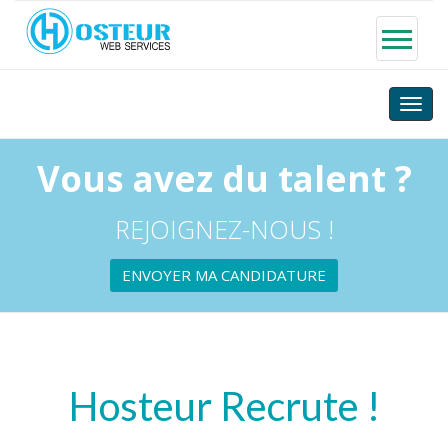
Toggle
naviga
Vous avez du talent ?
REJOIGNEZ-NOUS !
ENVOYER MA CANDIDATURE
Hosteur Recrute !