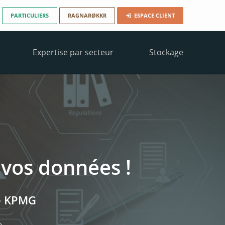
PARTICULIERS
RAGNARØKKR
ESPACE CLIENT
Expertise par secteur
Stockage
 L'USAGE)
SERVICE (CCAAS)
LE
D
 vos données !
té KPMG