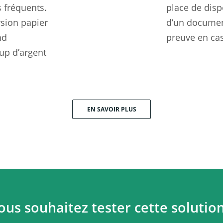
s fréquents.
place de dispo
rsion papier
d’un document
nd
preuve en cas
up d’argent
EN SAVOIR PLUS
ous souhaitez tester cette solution