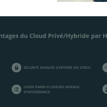
ntages du Cloud Privé/Hybride par
SÉCURITÉ AVANCÉE (CERTIFIÉE ISO 27001)
CHOIX PARMI PLUSIEURS NIVEAUX
D’INFOGÉRANCE